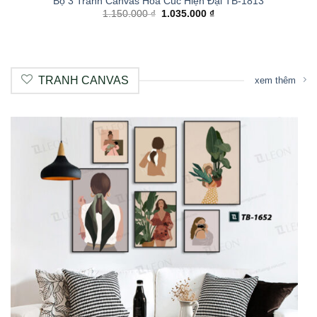
Bộ 3 Tranh Canvas Hoa Cúc Hiện Đại TB-1813
1.150.000
₫
1.035.000
₫
TRANH CANVAS
xem thêm