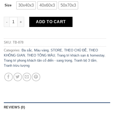
30x40x3
40x60x3
50x70x3
Size
Bộ 3 Tranh Canvas Trừu Tượng Vàng Kim TB-878 quantity
ADD TO CART
SKU:
TB-878
Categories:
Đa sắc
,
Màu vàng
,
STORE
,
THEO CHỦ ĐỀ
,
THEO
KHÔNG GIAN
,
THEO TÔNG MÀU
,
Trang trí khách sạn & homestay
,
Trang trí phong khách tân cổ điển - sang trọng
,
Tranh bộ 3 tấm
,
Tranh trừu tượng
REVIEWS (0)