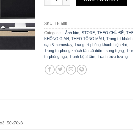
SKU:
TB-589
Categories:
Ánh kim
,
STORE
,
THEO CHỦ ĐỀ
,
TH
KHÔNG GIAN
,
THEO TÔNG MÀU
,
Trang trí khách
sạn & homestay
,
Trang trí phòng khách hiện đại
,
Trang trí phong khách tân cổ điển - sang trọng
,
Tra
trí phòng ngủ
,
Tranh bộ 3 tấm
,
Tranh trừu tượng
x3, 50x70x3