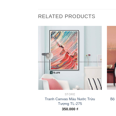
RELATED PRODUCTS
ORE
STORE
 Sơn Thủy Nghệ
Tranh Canvas Màu Nước Trừu
Bộ
 TL-240
Tượng TL-275
.000
₫
350.000
₫