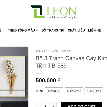
Ề
THEO TÔNG MÀU
ĐỒ TRANG TRÍ
CHẤT LIỆU
LIÊN HỆ
THEO TÔNG MÀU
/
Ánh kim
Bộ 3 Tranh Canvas Cây Ki
Tiền TB-589
500.000
₫
30x40x3
40x60x3
50x70x3
Size
Bộ 3 Tranh Canvas Cây Kim Tiền TB-589 qua
ADD TO CART