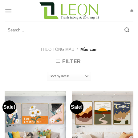
Skip
to
content
Search
for:
THEO TÔNG MÀU
/
Màu cam
FILTER
Sale!
Sale!