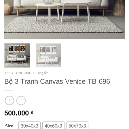
THEO TÔNG MÀU
/
Tông ấm
Bộ 3 Tranh Canvas Venice TB-696
500.000
₫
30x40x3
40x60x3
50x70x3
Size