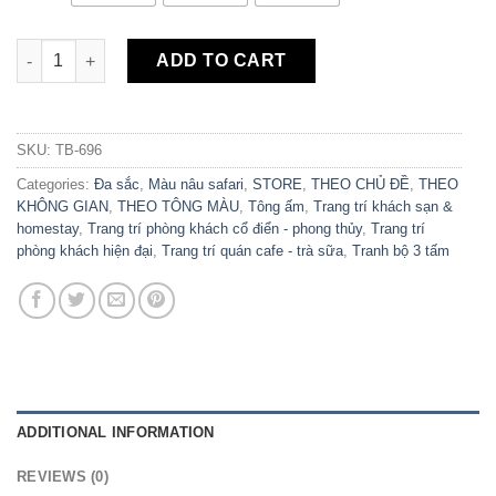
Bộ 3 Tranh Canvas Venice TB-696 quantity
ADD TO CART
SKU:
TB-696
Categories:
Đa sắc
,
Màu nâu safari
,
STORE
,
THEO CHỦ ĐỀ
,
THEO
KHÔNG GIAN
,
THEO TÔNG MÀU
,
Tông ấm
,
Trang trí khách sạn &
homestay
,
Trang trí phòng khách cổ điển - phong thủy
,
Trang trí
phòng khách hiện đại
,
Trang trí quán cafe - trà sữa
,
Tranh bộ 3 tấm
ADDITIONAL INFORMATION
REVIEWS (0)