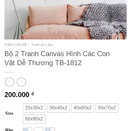
THEO CHỦ ĐỀ
/
Tranh bộ 2 tấm
Bộ 2 Tranh Canvas Hình Các Con
Vật Dễ Thương TB-1812
200.000
₫
25x30x2
30x40x2
40x60x2
50x70x2
Size
60x90x2
Màu