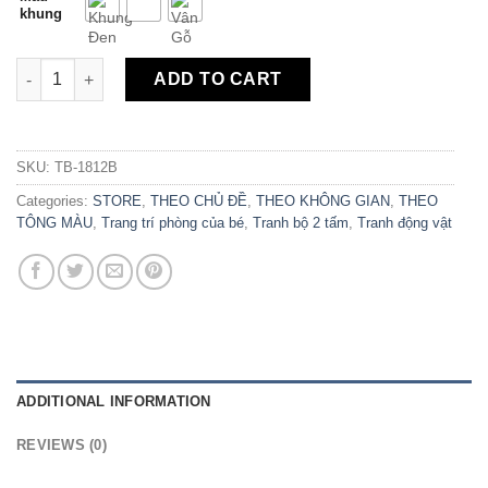
khung
Bộ 2 Tranh Canvas Hình Các Con Vật Dễ Thương TB-1812 quant
ADD TO CART
SKU:
TB-1812B
Categories:
STORE
,
THEO CHỦ ĐỀ
,
THEO KHÔNG GIAN
,
THEO
TÔNG MÀU
,
Trang trí phòng của bé
,
Tranh bộ 2 tấm
,
Tranh động vật
ADDITIONAL INFORMATION
REVIEWS (0)