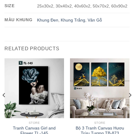
SIZE
25x30x2, 30x40x2, 40x60x2, 50x70x2, 60x90x2
MÀU KHUNG
Khung Đen
,
Khung Trắng
,
Vân Gỗ
RELATED PRODUCTS
STORE
STORE
Tranh Canvas Girl and
Bộ 3 Tranh Canvas Hươu
Flower TL-145
Trừu Tượng TB-873