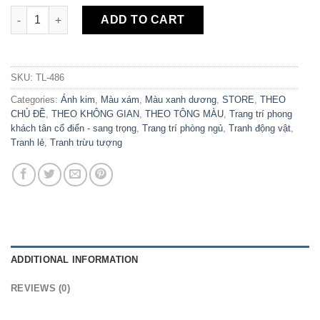
Tranh Canvas Trừu Tượng Đàn Chim TL-486 quantity
ADD TO CART
SKU:
TL-486
Categories:
Ánh kim
,
Màu xám
,
Màu xanh dương
,
STORE
,
THEO
CHỦ ĐỀ
,
THEO KHÔNG GIAN
,
THEO TÔNG MÀU
,
Trang trí phong
khách tân cổ điển - sang trọng
,
Trang trí phòng ngủ
,
Tranh động vật
,
Tranh lẻ
,
Tranh trừu tượng
ADDITIONAL INFORMATION
REVIEWS (0)