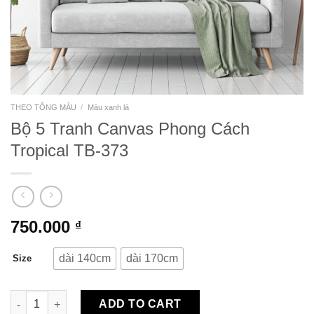
THEO TÔNG MÀU
/
Màu xanh lá
Bộ 5 Tranh Canvas Phong Cách
Tropical TB-373
750.000
₫
dài 140cm
dài 170cm
Size
Bộ 5 Tranh Canvas Phong Cách Tropical TB-373 quantity
ADD TO CART