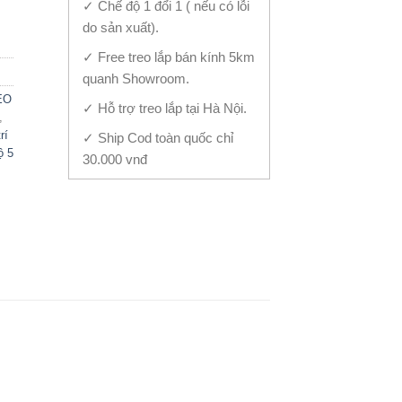
✓ Chế độ 1 đổi 1 ( nếu có lỗi
do sản xuất).
✓ Free treo lắp bán kính 5km
quanh Showroom.
EO
✓ Hỗ trợ treo lắp tại Hà Nội.
,
rí
✓ Ship Cod toàn quốc chỉ
ộ 5
30.000 vnđ