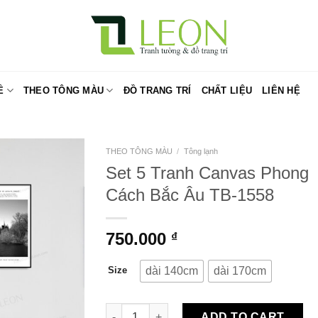
Ề
THEO TÔNG MÀU
ĐỒ TRANG TRÍ
CHẤT LIỆU
LIÊN HỆ
THEO TÔNG MÀU
/
Tông lạnh
Set 5 Tranh Canvas Phong
Cách Bắc Âu TB-1558
750.000
₫
dài 140cm
dài 170cm
Size
Set 5 Tranh Canvas Phong Cách Bắc Âu TB-
ADD TO CART