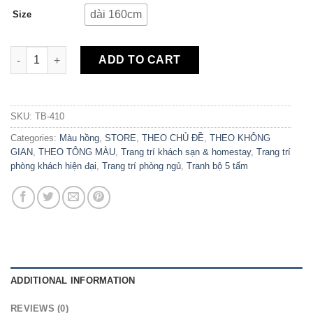
dài 160cm
Size
Bộ 5 Tranh Canvas Flamingos Tông Hồng TB-410 quantity
ADD TO CART
SKU:
TB-410
Categories:
Màu hồng
,
STORE
,
THEO CHỦ ĐỀ
,
THEO KHÔNG
GIAN
,
THEO TÔNG MÀU
,
Trang trí khách sạn & homestay
,
Trang trí
phòng khách hiện đại
,
Trang trí phòng ngủ
,
Tranh bộ 5 tấm
ADDITIONAL INFORMATION
REVIEWS (0)