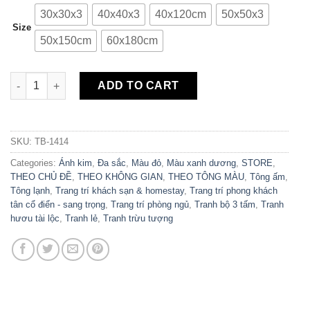
30x30x3
40x40x3
40x120cm
50x50x3
Size
50x150cm
60x180cm
Bộ 3 Tranh Canvas Vuông Sơn Thủy Trừu Tượng TB-1414 quant
ADD TO CART
SKU:
TB-1414
Categories:
Ánh kim
,
Đa sắc
,
Màu đỏ
,
Màu xanh dương
,
STORE
,
THEO CHỦ ĐỀ
,
THEO KHÔNG GIAN
,
THEO TÔNG MÀU
,
Tông ấm
,
Tông lạnh
,
Trang trí khách sạn & homestay
,
Trang trí phong khách
tân cổ điển - sang trọng
,
Trang trí phòng ngủ
,
Tranh bộ 3 tấm
,
Tranh
hươu tài lộc
,
Tranh lẻ
,
Tranh trừu tượng