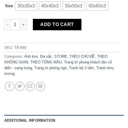
30x30x3
40x40x3
50x50x3
60x60x3
Size
Bộ 3 Tranh Canvas Núi Và Hươu Trừu Tượng TB-846 quantity
ADD TO CART
SKU:
TB-846
Categories:
Ánh kim
,
Đa sắc
,
STORE
,
THEO CHỦ ĐỀ
,
THEO
KHÔNG GIAN
,
THEO TÔNG MÀU
,
Trang trí phong khách tân cổ
điển - sang trọng
,
Trang trí phòng ngủ
,
Tranh bộ 3 tấm
,
Tranh trừu
tượng
ADDITIONAL INFORMATION