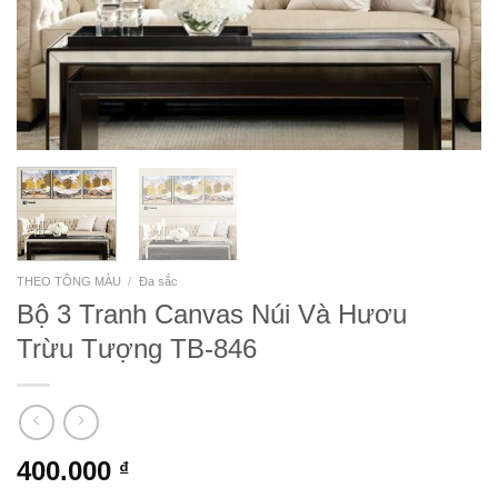
THEO TÔNG MÀU
/
Đa sắc
Bộ 3 Tranh Canvas Núi Và Hươu
Trừu Tượng TB-846
400.000
₫