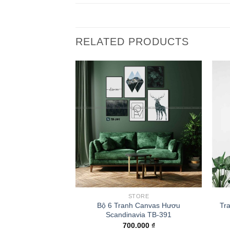
RELATED PRODUCTS
ORE
STORE
anvas Hoa Hồng
Bộ 6 Tranh Canvas Hươu
Tr
 Home TB-366
Scandinavia TB-391
₫
850.000
₫
700.000
₫