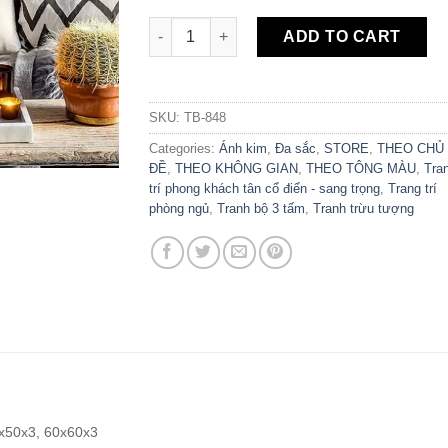
Bộ 3 Tranh Canvas Đàn Chim TB-848 quanti
ADD TO CART
SKU:
TB-848
Categories:
Ánh kim
,
Đa sắc
,
STORE
,
THEO CHỦ
ĐỀ
,
THEO KHÔNG GIAN
,
THEO TÔNG MÀU
,
Tra
trí phong khách tân cổ điển - sang trọng
,
Trang trí
phòng ngủ
,
Tranh bộ 3 tấm
,
Tranh trừu tượng
x50x3, 60x60x3