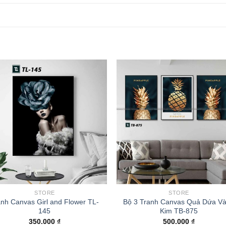
STORE
STORE
anh Canvas Girl and Flower TL-
Bộ 3 Tranh Canvas Quả Dứa V
145
Kim TB-875
350.000
₫
500.000
₫