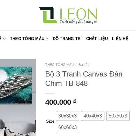
Ề
THEO TÔNG MÀU
ĐỒ TRANG TRÍ
CHẤT LIỆU
LIÊN HỆ
THEO TÔNG MÀU
/
Đa sắc
Bộ 3 Tranh Canvas Đàn
Chim TB-848
400.000
₫
30x30x3
40x40x3
50x50x3
Size
60x60x3