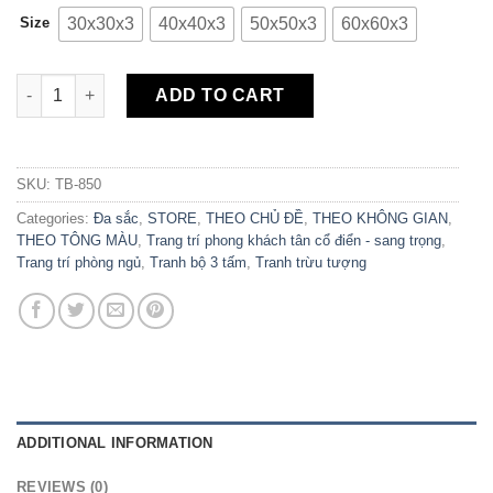
30x30x3
40x40x3
50x50x3
60x60x3
Size
Bộ 3 Tranh Canvas Hươu Đêm Trăng TB-850 quantity
ADD TO CART
SKU:
TB-850
Categories:
Đa sắc
,
STORE
,
THEO CHỦ ĐỀ
,
THEO KHÔNG GIAN
,
THEO TÔNG MÀU
,
Trang trí phong khách tân cổ điển - sang trọng
,
Trang trí phòng ngủ
,
Tranh bộ 3 tấm
,
Tranh trừu tượng
ADDITIONAL INFORMATION
REVIEWS (0)