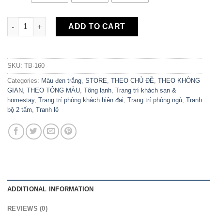
Bộ 2 Tranh Canvas Xe Đạp TB-160 quantity
ADD TO CART
SKU:
TB-160
Categories:
Màu đen trắng
,
STORE
,
THEO CHỦ ĐỀ
,
THEO KHÔNG
GIAN
,
THEO TÔNG MÀU
,
Tông lạnh
,
Trang trí khách sạn &
homestay
,
Trang trí phòng khách hiện đại
,
Trang trí phòng ngủ
,
Tranh
bộ 2 tấm
,
Tranh lẻ
ADDITIONAL INFORMATION
REVIEWS (0)