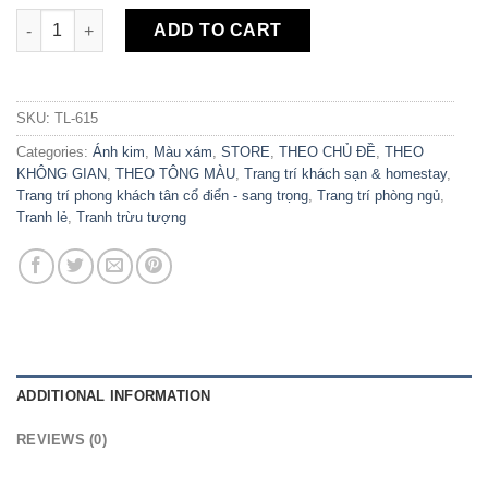
Tranh Canvas Trừu Tượng Nghệ Thuật TL-615 quantity
ADD TO CART
SKU:
TL-615
Categories:
Ánh kim
,
Màu xám
,
STORE
,
THEO CHỦ ĐỀ
,
THEO
KHÔNG GIAN
,
THEO TÔNG MÀU
,
Trang trí khách sạn & homestay
,
Trang trí phong khách tân cổ điển - sang trọng
,
Trang trí phòng ngủ
,
Tranh lẻ
,
Tranh trừu tượng
ADDITIONAL INFORMATION
REVIEWS (0)