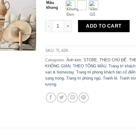
Màu
khung
Tranh Canvas Trừu Tượng Nghệ Thuật Ánh 
ADD TO CART
SKU:
TL-626
Categories:
Ánh kim
,
STORE
,
THEO CHỦ ĐỀ
,
TH
KHÔNG GIAN
,
THEO TÔNG MÀU
,
Trang trí khách
sạn & homestay
,
Trang trí phong khách tân cổ điển
sang trọng
,
Trang trí phòng ngủ
,
Tranh lẻ
,
Tranh tr
tượng