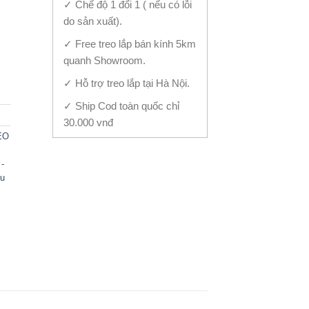
✓ Chế độ 1 đổi 1 ( nếu có lỗi
do sản xuất).
✓ Free treo lắp bán kính 5km
kim TL-626 quantity
quanh Showroom.
✓ Hỗ trợ treo lắp tại Hà Nội.
✓ Ship Cod toàn quốc chỉ
30.000 vnđ
EO
 -
ừu