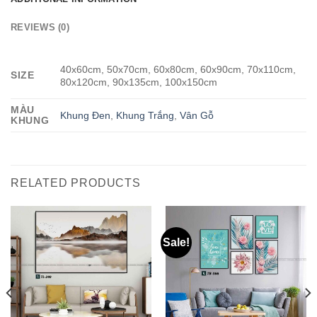
REVIEWS (0)
40x60cm, 50x70cm, 60x80cm, 60x90cm, 70x110cm,
SIZE
80x120cm, 90x135cm, 100x150cm
MÀU
Khung Đen
,
Khung Trắng
,
Vân Gỗ
KHUNG
RELATED PRODUCTS
Sale!