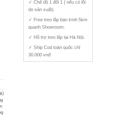
✓ Chế độ 1 đổi 1 ( nếu có lỗi
do sản xuất).
✓ Free treo lắp bán kính 5km
quanh Showroom.
✓ Hỗ trợ treo lắp tại Hà Nội.
✓ Ship Cod toàn quốc chỉ
30.000 vnđ
im TL-436 quantity
HỦ
ng
ân
ng