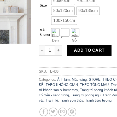
60x90cm
70x110cm
Size
80x120cm
90x135cm
100x150cm
Màu
khung
Tranh Canvas Sơn Thủy Trừu Tượng Đàn Ch
ADD TO CART
SKU:
TL-436
Categories:
Ánh kim
,
Màu vàng
,
STORE
,
THEO C
ĐỀ
,
THEO KHÔNG GIAN
,
THEO TÔNG MÀU
,
Tra
trí khách sạn & homestay
,
Trang trí phong khách t
cổ điển - sang trọng
,
Trang trí phòng ngủ
,
Tranh độ
vật
,
Tranh lẻ
,
Tranh sơn thủy
,
Tranh trừu tượng