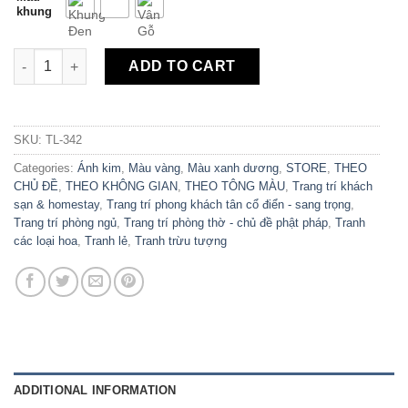
khung
Tranh Canvas Hoa Sen Trừu Tượng Ánh Kim TL-342 quantity
ADD TO CART
SKU:
TL-342
Categories:
Ánh kim
,
Màu vàng
,
Màu xanh dương
,
STORE
,
THEO
CHỦ ĐỀ
,
THEO KHÔNG GIAN
,
THEO TÔNG MÀU
,
Trang trí khách
sạn & homestay
,
Trang trí phong khách tân cổ điển - sang trọng
,
Trang trí phòng ngủ
,
Trang trí phòng thờ - chủ đề phật pháp
,
Tranh
các loại hoa
,
Tranh lẻ
,
Tranh trừu tượng
ADDITIONAL INFORMATION