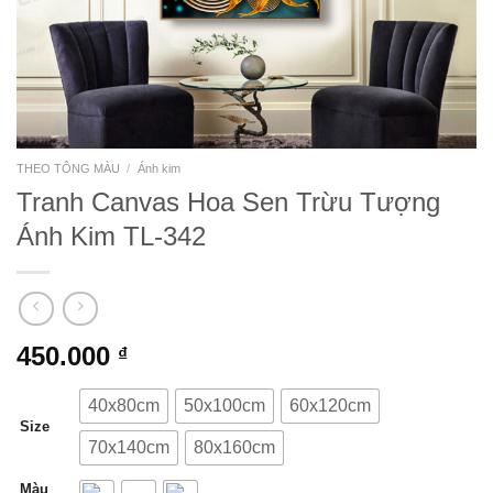
THEO TÔNG MÀU
/
Ánh kim
Tranh Canvas Hoa Sen Trừu Tượng
Ánh Kim TL-342
450.000
₫
40x80cm
50x100cm
60x120cm
Size
70x140cm
80x160cm
Màu