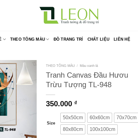
Ề
THEO TÔNG MÀU
ĐỒ TRANG TRÍ
CHẤT LIỆU
LIÊN HỆ
THEO TÔNG MÀU
/
Màu xanh lá
Tranh Canvas Đầu Hươu
Trừu Tượng TL-948
350.000
₫
50x50cm
60x60cm
70x70cm
Size
80x80cm
100x100cm