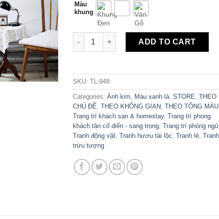
Màu
khung
Tranh Canvas Đầu Hươu Trừu Tượng TL-948
ADD TO CART
SKU:
TL-948
Categories:
Ánh kim
,
Màu xanh lá
,
STORE
,
THEO
CHỦ ĐỀ
,
THEO KHÔNG GIAN
,
THEO TÔNG MÀU
Trang trí khách sạn & homestay
,
Trang trí phong
khách tân cổ điển - sang trọng
,
Trang trí phòng ngủ
Tranh động vật
,
Tranh hươu tài lộc
,
Tranh lẻ
,
Tranh
trừu tượng