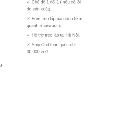
✓ Chế độ 1 đổi 1 ( nếu có lỗi
do sản xuất).
✓ Free treo lắp bán kính 5km
antity
quanh Showroom.
✓ Hỗ trợ treo lắp tại Hà Nội.
✓ Ship Cod toàn quốc chỉ
30.000 vnđ
 &
h