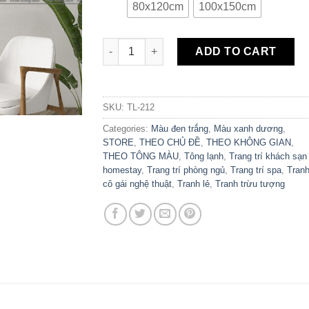
80x120cm
100x150cm
Tranh Canvas Cô Gái Trừu Tượng TL-212 qu
ADD TO CART
SKU:
TL-212
Categories:
Màu đen trắng
,
Màu xanh dương
,
STORE
,
THEO CHỦ ĐỀ
,
THEO KHÔNG GIAN
,
THEO TÔNG MÀU
,
Tông lạnh
,
Trang trí khách sạn
homestay
,
Trang trí phòng ngủ
,
Trang trí spa
,
Tran
cô gái nghệ thuật
,
Tranh lẻ
,
Tranh trừu tượng