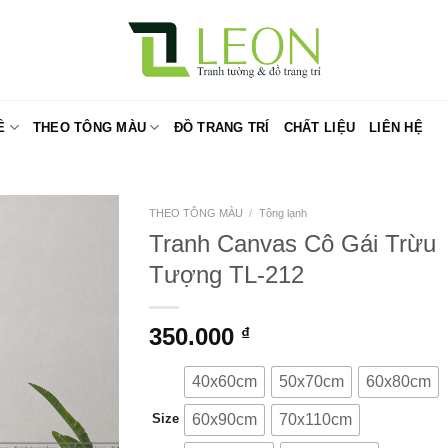
Ề
THEO TÔNG MÀU
ĐỒ TRANG TRÍ
CHẤT LIỆU
LIÊN HỆ
THEO TÔNG MÀU
/
Tông lạnh
Tranh Canvas Cô Gái Trừu
Tượng TL-212
350.000
₫
40x60cm
50x70cm
60x80cm
60x90cm
70x110cm
Size