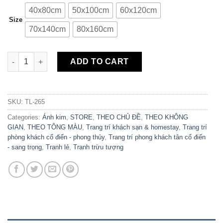
40x80cm
50x100cm
60x120cm
Size
70x140cm
80x160cm
Tranh Canvas Cây Tre Trừu Tượng TL-265 quantity
ADD TO CART
SKU:
TL-265
Categories:
Ánh kim
,
STORE
,
THEO CHỦ ĐỀ
,
THEO KHÔNG
GIAN
,
THEO TÔNG MÀU
,
Trang trí khách sạn & homestay
,
Trang trí
phòng khách cổ điển - phong thủy
,
Trang trí phong khách tân cổ điển
- sang trọng
,
Tranh lẻ
,
Tranh trừu tượng