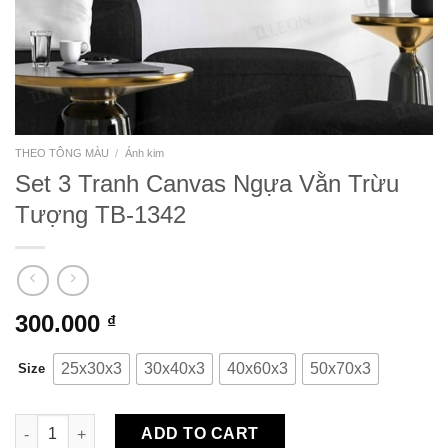
THEO TÔNG MÀU
/
Ánh kim
Set 3 Tranh Canvas Ngựa Vằn Trừu
Tượng TB-1342
300.000
₫
25x30x3
30x40x3
40x60x3
50x70x3
Size
Set 3 Tranh Canvas Ngựa Vằn Trừu Tượng TB-1342 quantity
ADD TO CART