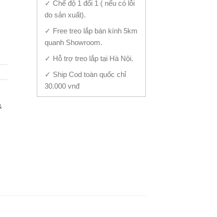
✓ Chế độ 1 đổi 1 ( nếu có lỗi
do sản xuất).
u Tượng TB-1091 quantity
✓ Free treo lắp bán kính 5km
quanh Showroom.
✓ Hỗ trợ treo lắp tại Hà Nội.
✓ Ship Cod toàn quốc chỉ
30.000 vnđ
&