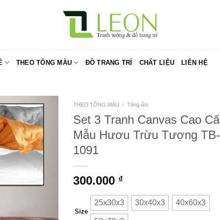
Ề
THEO TÔNG MÀU
ĐỒ TRANG TRÍ
CHẤT LIỆU
LIÊN HỆ
THEO TÔNG MÀU
/
Tông ấm
Set 3 Tranh Canvas Cao C
Mẫu Hươu Trừu Tượng TB-
1091
300.000
₫
25x30x3
30x40x3
40x60x3
Size