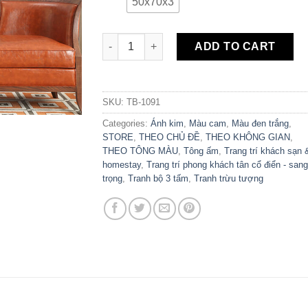
50x70x3
Set 3 Tranh Canvas Cao Cấp Mẫu Hươu Trừ
ADD TO CART
SKU:
TB-1091
Categories:
Ánh kim
,
Màu cam
,
Màu đen trắng
,
STORE
,
THEO CHỦ ĐỀ
,
THEO KHÔNG GIAN
,
THEO TÔNG MÀU
,
Tông ấm
,
Trang trí khách sạn 
homestay
,
Trang trí phong khách tân cổ điển - sang
trọng
,
Tranh bộ 3 tấm
,
Tranh trừu tượng