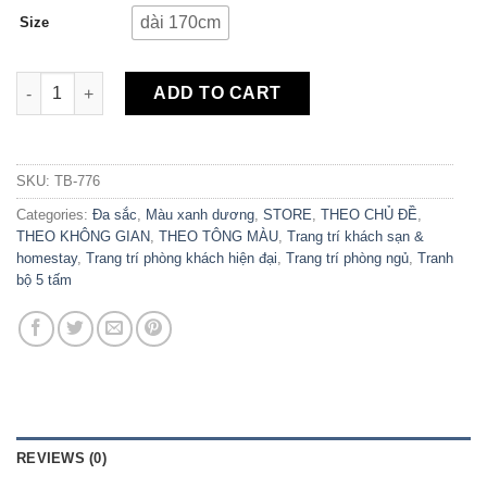
dài 170cm
Size
Bộ 5 Tranh Canvas Love Vibes TB-776 quantity
ADD TO CART
SKU:
TB-776
Categories:
Đa sắc
,
Màu xanh dương
,
STORE
,
THEO CHỦ ĐỀ
,
THEO KHÔNG GIAN
,
THEO TÔNG MÀU
,
Trang trí khách sạn &
homestay
,
Trang trí phòng khách hiện đại
,
Trang trí phòng ngủ
,
Tranh
bộ 5 tấm
REVIEWS (0)