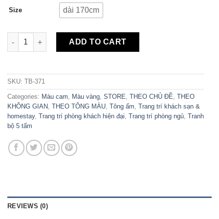
dài 170cm
Size
Bộ 5 Tranh Canvas Hello Autumn TB-371 quantity
ADD TO CART
SKU:
TB-371
Categories:
Màu cam
,
Màu vàng
,
STORE
,
THEO CHỦ ĐỀ
,
THEO
KHÔNG GIAN
,
THEO TÔNG MÀU
,
Tông ấm
,
Trang trí khách sạn &
homestay
,
Trang trí phòng khách hiện đại
,
Trang trí phòng ngủ
,
Tranh
bộ 5 tấm
REVIEWS (0)