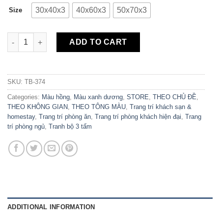
30x40x3
40x60x3
50x70x3
Size
Bộ 3 Tranh Canvas Lavie est Bella TB-374 quantity
ADD TO CART
SKU:
TB-374
Categories:
Màu hồng
,
Màu xanh dương
,
STORE
,
THEO CHỦ ĐỀ
,
THEO KHÔNG GIAN
,
THEO TÔNG MÀU
,
Trang trí khách sạn &
homestay
,
Trang trí phòng ăn
,
Trang trí phòng khách hiện đại
,
Trang
trí phòng ngủ
,
Tranh bộ 3 tấm
ADDITIONAL INFORMATION