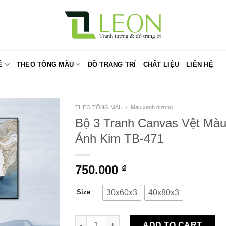
Ề
THEO TÔNG MÀU
ĐỒ TRANG TRÍ
CHẤT LIỆU
LIÊN HỆ
THEO TÔNG MÀU
/
Màu xanh dương
Bộ 3 Tranh Canvas Vệt Mà
Ánh Kim TB-471
750.000
₫
30x60x3
40x80x3
Size
Bộ 3 Tranh Canvas Vệt Màu Ánh Kim TB-471
ADD TO CART