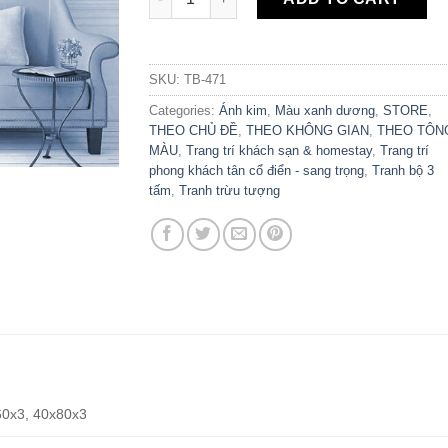
SKU:
TB-471
Categories:
Ánh kim
,
Màu xanh dương
,
STORE
,
THEO CHỦ ĐỀ
,
THEO KHÔNG GIAN
,
THEO TÔN
MÀU
,
Trang trí khách sạn & homestay
,
Trang trí
phong khách tân cổ điển - sang trọng
,
Tranh bộ 3
tấm
,
Tranh trừu tượng
60x3, 40x80x3