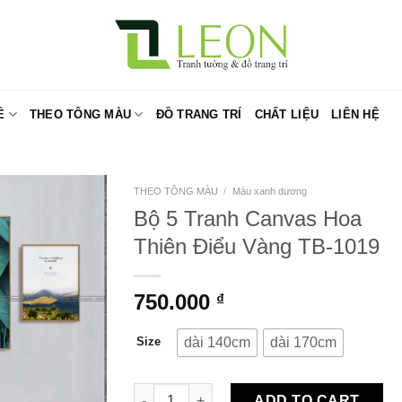
Ề
THEO TÔNG MÀU
ĐỒ TRANG TRÍ
CHẤT LIỆU
LIÊN HỆ
THEO TÔNG MÀU
/
Màu xanh dương
Bộ 5 Tranh Canvas Hoa
Thiên Điểu Vàng TB-1019
750.000
₫
dài 140cm
dài 170cm
Size
Bộ 5 Tranh Canvas Hoa Thiên Điểu Vàng TB
ADD TO CART