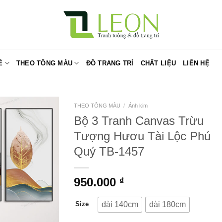
Ề
THEO TÔNG MÀU
ĐỒ TRANG TRÍ
CHẤT LIỆU
LIÊN HỆ
THEO TÔNG MÀU
/
Ánh kim
Bộ 3 Tranh Canvas Trừu
Tượng Hươu Tài Lộc Phú
Quý TB-1457
950.000
₫
dài 140cm
dài 180cm
Size