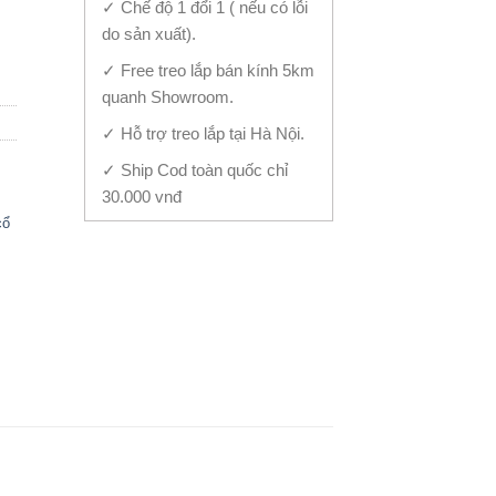
✓ Chế độ 1 đổi 1 ( nếu có lỗi
ộc Phú Quý TB-1457 quantity
do sản xuất).
✓ Free treo lắp bán kính 5km
quanh Showroom.
✓ Hỗ trợ treo lắp tại Hà Nội.
✓ Ship Cod toàn quốc chỉ
30.000 vnđ
cổ