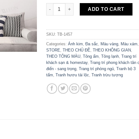
Bộ 3 Tranh Canvas Trừu Tượng Hươu Tài L
ADD TO CART
SKU:
TB-1457
Categories:
Ánh kim
,
Đa sắc
,
Màu vàng
,
Màu xám
,
STORE
,
THEO CHỦ ĐỀ
,
THEO KHÔNG GIAN
,
THEO TÔNG MÀU
,
Tông ấm
,
Tông lạnh
,
Trang trí
khách sạn & homestay
,
Trang trí phong khách tân 
điển - sang trọng
,
Trang trí phòng ngủ
,
Tranh bộ 3
tấm
,
Tranh hươu tài lộc
,
Tranh trừu tượng