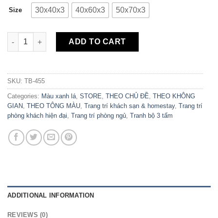
30x40x3
40x60x3
50x70x3
Size
Bộ 3 Tranh Canvas Tropical Leaves & Plant TB-455 quantity
ADD TO CART
SKU:
TB-455
Categories:
Màu xanh lá
,
STORE
,
THEO CHỦ ĐỀ
,
THEO KHÔNG
GIAN
,
THEO TÔNG MÀU
,
Trang trí khách sạn & homestay
,
Trang trí
phòng khách hiện đại
,
Trang trí phòng ngủ
,
Tranh bộ 3 tấm
ADDITIONAL INFORMATION
REVIEWS (0)