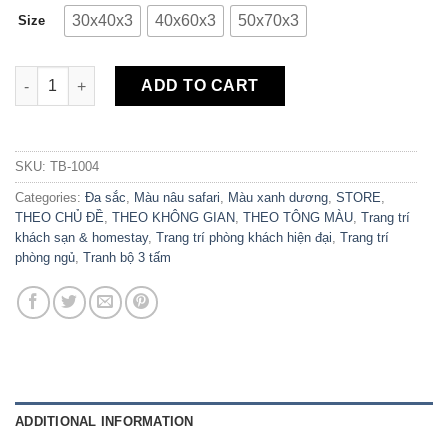
30x40x3
40x60x3
50x70x3
Size
Bộ 3 Tranh Canvas Safari Clouds TB-1004 quantity
ADD TO CART
SKU:
TB-1004
Categories:
Đa sắc
,
Màu nâu safari
,
Màu xanh dương
,
STORE
,
THEO CHỦ ĐỀ
,
THEO KHÔNG GIAN
,
THEO TÔNG MÀU
,
Trang trí
khách sạn & homestay
,
Trang trí phòng khách hiện đại
,
Trang trí
phòng ngủ
,
Tranh bộ 3 tấm
ADDITIONAL INFORMATION