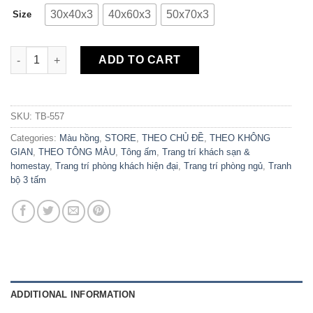
30x40x3
40x60x3
50x70x3
Size
Bộ 3 Tranh Canvas Pink Vibes TB-557 quantity
ADD TO CART
SKU:
TB-557
Categories:
Màu hồng
,
STORE
,
THEO CHỦ ĐỀ
,
THEO KHÔNG
GIAN
,
THEO TÔNG MÀU
,
Tông ấm
,
Trang trí khách sạn &
homestay
,
Trang trí phòng khách hiện đại
,
Trang trí phòng ngủ
,
Tranh
bộ 3 tấm
ADDITIONAL INFORMATION