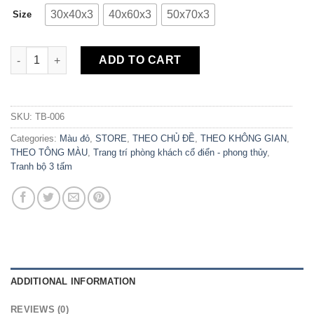
30x40x3
40x60x3
50x70x3
Size
Bộ 3 Tranh Canvas Hoa Dandelion TB-006 quantity
ADD TO CART
SKU:
TB-006
Categories:
Màu đỏ
,
STORE
,
THEO CHỦ ĐỀ
,
THEO KHÔNG GIAN
,
THEO TÔNG MÀU
,
Trang trí phòng khách cổ điển - phong thủy
,
Tranh bộ 3 tấm
ADDITIONAL INFORMATION
REVIEWS (0)