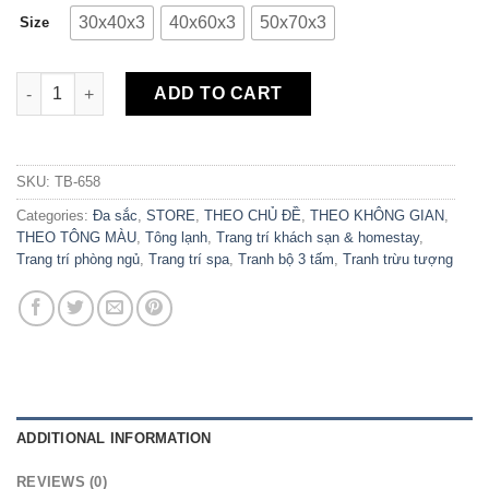
30x40x3
40x60x3
50x70x3
Size
Bộ 3 Tranh Canvas Cô Gái Nghệ Thuật TB-658 quantity
ADD TO CART
SKU:
TB-658
Categories:
Đa sắc
,
STORE
,
THEO CHỦ ĐỀ
,
THEO KHÔNG GIAN
,
THEO TÔNG MÀU
,
Tông lạnh
,
Trang trí khách sạn & homestay
,
Trang trí phòng ngủ
,
Trang trí spa
,
Tranh bộ 3 tấm
,
Tranh trừu tượng
ADDITIONAL INFORMATION
REVIEWS (0)