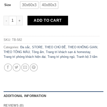
30x60x3
40x80x3
Size
Bộ 3 Tranh Canvas Cây Sắc Màu TB-582 quantity
ADD TO CART
SKU:
TB-582
Categories:
Đa sắc
,
STORE
,
THEO CHỦ ĐỀ
,
THEO KHÔNG GIAN
,
THEO TÔNG MÀU
,
Tông ấm
,
Trang trí khách sạn & homestay
,
Trang trí phòng khách hiện đại
,
Trang trí phòng ngủ
,
Tranh bộ 3 tấm
ADDITIONAL INFORMATION
REVIEWS (0)