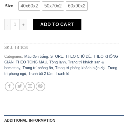
40x60x2
50x70x2
60x90x2
Size
Bộ 2 Tranh Canvas Live By The Sun TB-1039 quantity
ADD TO CART
SKU:
TB-1039
Categories:
Màu đen trắng
,
STORE
,
THEO CHỦ ĐỀ
,
THEO KHÔNG
GIAN
,
THEO TÔNG MÀU
,
Tông lạnh
,
Trang trí khách sạn &
homestay
,
Trang trí phòng ăn
,
Trang trí phòng khách hiện đại
,
Trang
trí phòng ngủ
,
Tranh bộ 2 tấm
,
Tranh lẻ
ADDITIONAL INFORMATION