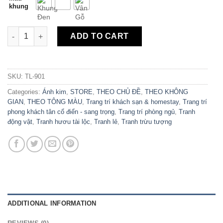
khung
Tranh Canvas Trừu Tượng Nghệ Thuật TL-901 quantity
ADD TO CART
SKU:
TL-901
Categories:
Ánh kim
,
STORE
,
THEO CHỦ ĐỀ
,
THEO KHÔNG
GIAN
,
THEO TÔNG MÀU
,
Trang trí khách sạn & homestay
,
Trang trí
phong khách tân cổ điển - sang trọng
,
Trang trí phòng ngủ
,
Tranh
động vật
,
Tranh hươu tài lộc
,
Tranh lẻ
,
Tranh trừu tượng
ADDITIONAL INFORMATION