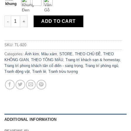
khung
Tranh Canvas Sơn Thủy Trừu Tượng TL-920 quantity
ADD TO CART
SKU:
TL-920
Categories:
Ánh kim
,
Màu xám
,
STORE
,
THEO CHỦ ĐỀ
,
THEO
KHÔNG GIAN
,
THEO TÔNG MÀU
,
Trang trí khách sạn & homestay
,
Trang trí phong khách tân cổ điển - sang trọng
,
Trang trí phòng ngủ
,
Tranh động vật
,
Tranh lẻ
,
Tranh trừu tượng
ADDITIONAL INFORMATION