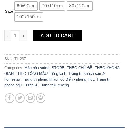
60x90cm
70x110cm
80x120cm
Size
100x150cm
Tranh Canvas Sơn Thủy Nghệ Thuật TL-237 quantity
ADD TO CART
SKU:
TL-237
Categories:
Màu nâu safari
,
STORE
,
THEO CHỦ ĐỀ
,
THEO KHÔNG
GIAN
,
THEO TÔNG MÀU
,
Tông lạnh
,
Trang trí khách sạn &
homestay
,
Trang trí phòng khách cổ điển - phong thủy
,
Trang trí
phòng ngủ
,
Tranh lẻ
,
Tranh trừu tượng