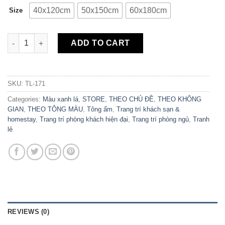
40x120cm
50x150cm
60x180cm
Size
Tranh Canvas Rừng Lá Kim Scandinavia TL-171 quantity
ADD TO CART
SKU:
TL-171
Categories:
Màu xanh lá
,
STORE
,
THEO CHỦ ĐỀ
,
THEO KHÔNG
GIAN
,
THEO TÔNG MÀU
,
Tông ấm
,
Trang trí khách sạn &
homestay
,
Trang trí phòng khách hiện đại
,
Trang trí phòng ngủ
,
Tranh
lẻ
REVIEWS (0)