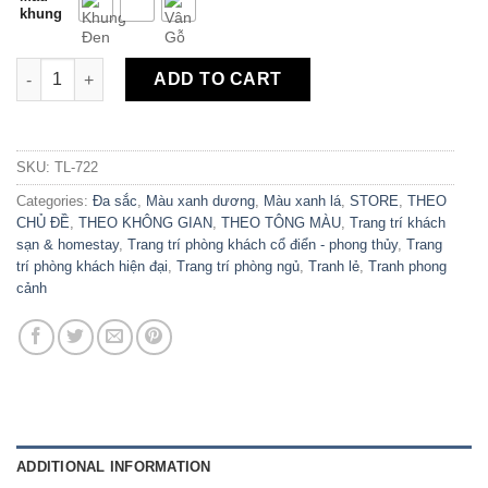
khung
Tranh Canvas Phong Cảnh Cung Đường Tuyệt Đẹp TL-722 quan
ADD TO CART
SKU:
TL-722
Categories:
Đa sắc
,
Màu xanh dương
,
Màu xanh lá
,
STORE
,
THEO
CHỦ ĐỀ
,
THEO KHÔNG GIAN
,
THEO TÔNG MÀU
,
Trang trí khách
sạn & homestay
,
Trang trí phòng khách cổ điển - phong thủy
,
Trang
trí phòng khách hiện đại
,
Trang trí phòng ngủ
,
Tranh lẻ
,
Tranh phong
cảnh
ADDITIONAL INFORMATION