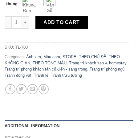
khung
Tranh Canvas Hoa Văn Trừu Tượng Và Đàn Cá TL-700 quantity
ADD TO CART
SKU:
TL-700
Categories:
Ánh kim
,
Màu cam
,
STORE
,
THEO CHỦ ĐỀ
,
THEO
KHÔNG GIAN
,
THEO TÔNG MÀU
,
Trang trí khách sạn & homestay
,
Trang trí phong khách tân cổ điển - sang trọng
,
Trang trí phòng ngủ
,
Tranh động vật
,
Tranh lẻ
,
Tranh trừu tượng
ADDITIONAL INFORMATION