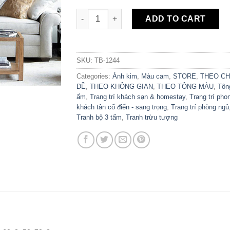
Set 3 Tranh Canvas Trừu Tượng Hiện Đại TB
ADD TO CART
SKU:
TB-1244
Categories:
Ánh kim
,
Màu cam
,
STORE
,
THEO C
ĐỀ
,
THEO KHÔNG GIAN
,
THEO TÔNG MÀU
,
Tôn
ấm
,
Trang trí khách sạn & homestay
,
Trang trí pho
khách tân cổ điển - sang trọng
,
Trang trí phòng ngủ
Tranh bộ 3 tấm
,
Tranh trừu tượng