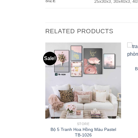
SIZE
25x30x3, 30x40x3, 40
RELATED PRODUCTS
Sale!
B
ORE
STORE
as Hoa Thiên Điểu
Bộ 5 Tranh Hoa Hồng Màu Pastel
ại TB-362
TB-1026