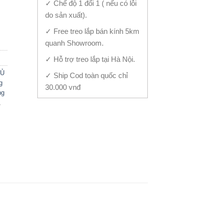
✓ Chế độ 1 đổi 1 ( nếu có lỗi
-1244 quantity
do sản xuất).
✓ Free treo lắp bán kính 5km
quanh Showroom.
✓ Hỗ trợ treo lắp tại Hà Nội.
HỦ
✓ Ship Cod toàn quốc chỉ
g
30.000 vnđ
ng
,