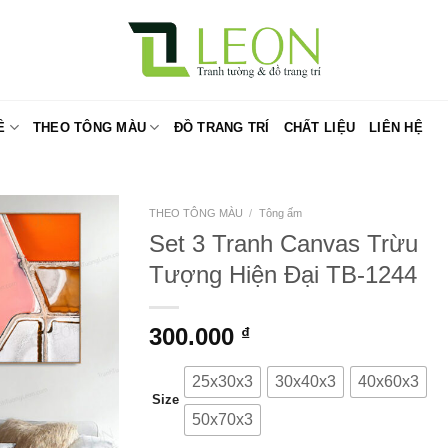
Ề
THEO TÔNG MÀU
ĐỒ TRANG TRÍ
CHẤT LIỆU
LIÊN HỆ
THEO TÔNG MÀU
/
Tông ấm
Set 3 Tranh Canvas Trừu
Tượng Hiện Đại TB-1244
300.000
₫
25x30x3
30x40x3
40x60x3
Size
50x70x3