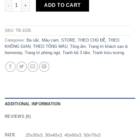
Set 3 Tranh Canvas Trừu Tượng Hiện Đại Phong Cách Indochin
ADD TO CART
SKU:
TB-1535
Categories:
Đa sắc
,
Màu cam
,
STORE
,
THEO CHỦ ĐỀ
,
THEO
KHÔNG GIAN
,
THEO TÔNG MÀU
,
Tông ấm
,
Trang trí khách sạn &
homestay
,
Trang trí phòng ngủ
,
Tranh bộ 3 tấm
,
Tranh trừu tượng
ADDITIONAL INFORMATION
REVIEWS (0)
SIZE
25x30x3, 30x40x3, 40x60x3, 50x70x3