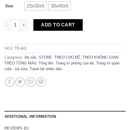
25x30x5
30x40x5
Size
Bộ 5 Tranh Canvas Poster and More TB-641 quantity
ADD TO CART
SKU:
TB-641
Categories:
Đa sắc
,
STORE
,
THEO CHỦ ĐỀ
,
THEO KHÔNG GIAN
,
THEO TÔNG MÀU
,
Tông ấm
,
Trang trí phòng của bé
,
Trang trí quán
cafe - trà sữa
,
Tranh bộ nhiều tấm
ADDITIONAL INFORMATION
REVIEWS (0)