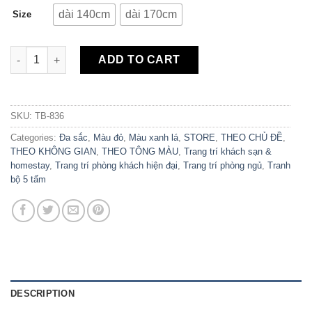
dài 140cm
dài 170cm
Size
Bộ 5 Tranh Canvas Nhà Và Hoa TB-836 quantity
ADD TO CART
SKU:
TB-836
Categories:
Đa sắc
,
Màu đỏ
,
Màu xanh lá
,
STORE
,
THEO CHỦ ĐỀ
,
THEO KHÔNG GIAN
,
THEO TÔNG MÀU
,
Trang trí khách sạn &
homestay
,
Trang trí phòng khách hiện đại
,
Trang trí phòng ngủ
,
Tranh
bộ 5 tấm
DESCRIPTION