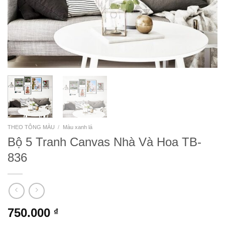
THEO TÔNG MÀU
/
Màu xanh lá
Bộ 5 Tranh Canvas Nhà Và Hoa TB-
836
750.000
₫