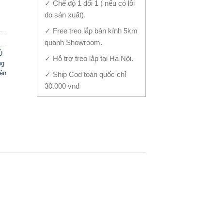
✓ Chế độ 1 đổi 1 ( nếu có lỗi
do sản xuất).
✓ Free treo lắp bán kính 5km
quanh Showroom.
Ủ
✓ Hỗ trợ treo lắp tại Hà Nội.
ng
iện
✓ Ship Cod toàn quốc chỉ
30.000 vnđ