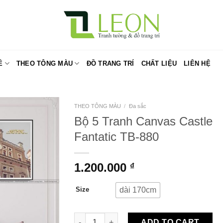
Ề
THEO TÔNG MÀU
ĐỒ TRANG TRÍ
CHẤT LIỆU
LIÊN HỆ
THEO TÔNG MÀU
/
Đa sắc
Bộ 5 Tranh Canvas Castle
Fantatic TB-880
1.200.000
₫
dài 170cm
Size
Bộ 5 Tranh Canvas Castle Fantatic TB-880 q
ADD TO CART