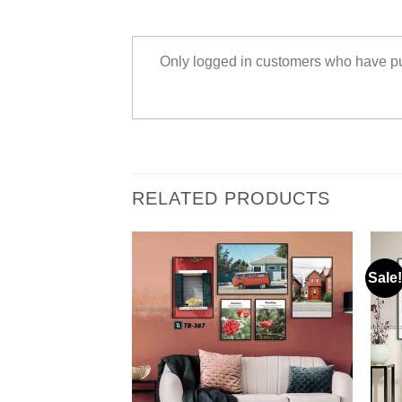
Only logged in customers who have pu
RELATED PRODUCTS
ORE
Sale!
nvas Phong Cách
al TB-373
.000
₫