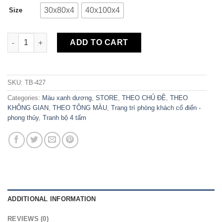
30x80x4
40x100x4
Size
Bộ 4 Tranh Canvas Hoa Đào Ngày Xuân TB-427 quantity
ADD TO CART
SKU:
TB-427
Categories:
Màu xanh dương
,
STORE
,
THEO CHỦ ĐỀ
,
THEO
KHÔNG GIAN
,
THEO TÔNG MÀU
,
Trang trí phòng khách cổ điển -
phong thủy
,
Tranh bộ 4 tấm
ADDITIONAL INFORMATION
REVIEWS (0)